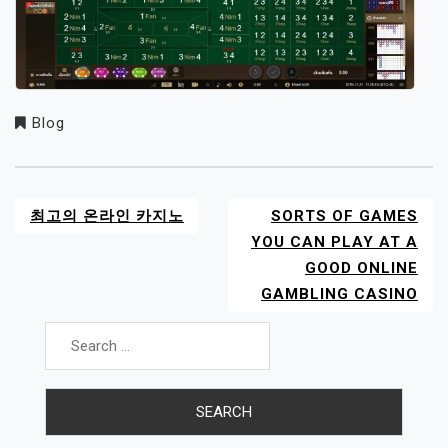
Blog
최고의 온라인 카지노
SORTS OF GAMES
POST
NAVIGATION
YOU CAN PLAY AT A
GOOD ONLINE
GAMBLING CASINO
Search
for: