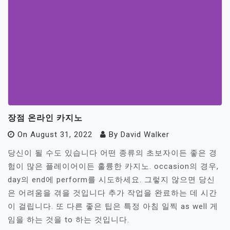
장점 온라인 카지노
On
August 31, 2022
By
David Walker
당신이 될 수도 있습니다 어떤 종류의 초보자이든 좋은 경
험이 많은 플레이어이든 훌륭한 카지노. occasion의 경우,
day의 end에 perform를 시도하세요. 그렇지 않으면 당신
은 어려움을 겪을 것입니다 추가 작업을 완료하는 데 시간
이 걸립니다. 또 다른 좋은 팁은 특정 아침 일찍 as well 게
임을 하는 것을 to 하는 것입니다.