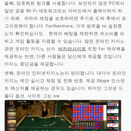
둘째, 암호화된 링크를 사용합니다. 보안되지 않은 PC에서
일반 공용 Wi-Fi 네트워크또는 아마도에서 플레이하지 하
기 위해 . 귀하의 재정을 보호하려면 추가로 도박 후에서 로
그아웃해야 합니다. Furthermore, 가격 범위을 to 설정했
는지 확인하십시오. . 현재의 베팅을 제한하면 과소비를 피
하고 게임 활동을 지원할 수 있습니다. 많은 온라인 카지노
관련 온라인 카지노 선수.
바카라사이트
또한 for 캐쉬백을
제공하는 반면, 다른 사람들은 당신에게 제공할 것입니다
카지노 중단금을 제공합니다.
셋째, 온라인 인터넷카지노는이 편리합니다. 대다수 온라인
카지노 제안 실시간 채팅 및 전화 번호. 제공 Skype 인스턴
트 메신저를 제공하는 경우도 있습니다. 하지만 그것은 드
물다 옵션. 사이트 그는 sw