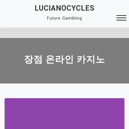
Skip
LUCIANOCYCLES
to
Future Gambling
content
Close
Menu
장점 온라인 카지노