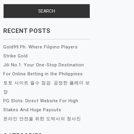
RECENT POSTS
Gold99.Ph: Where Filipino Players
Strike Gold
Jili No.1: Your One-Stop Destination
For Online Betting in the Philippines
토토 사이트 필수 점검: 공정한 플레이 보
장
PG Slots: Direct Website For High
Stakes And Huge Payouts
온라인 안전을 위한 도박사의 청사진