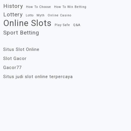
History
How To Choose
How To Win Betting
Lottery
Lotto
Myth
Online Casino
Online Slots
Play Safe
Q&A
Sport Betting
Situs Slot Online
Slot Gacor
Gacor77
Situs judi slot online terpercaya