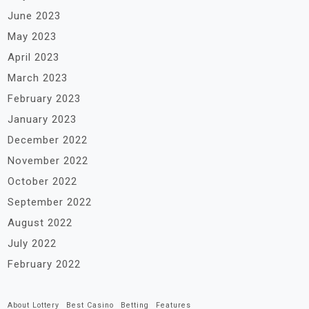
June 2023
May 2023
April 2023
March 2023
February 2023
January 2023
December 2022
November 2022
October 2022
September 2022
August 2022
July 2022
February 2022
About Lottery
Best Casino
Betting
Features