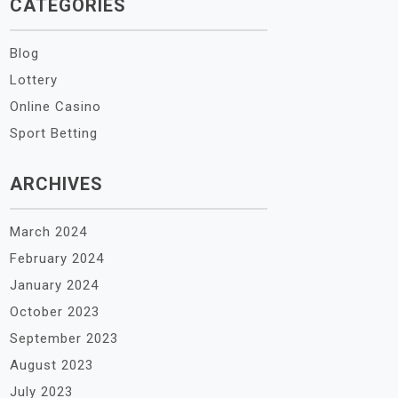
CATEGORIES
Blog
Lottery
Online Casino
Sport Betting
ARCHIVES
March 2024
February 2024
January 2024
October 2023
September 2023
August 2023
July 2023