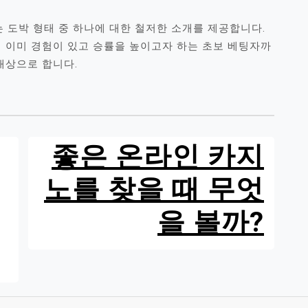
는 도박 형태 중 하나에 대한 철저한 소개를 제공합니다.
 이미 경험이 있고 승률을 높이고자 하는 초보 베팅자까
대상으로 합니다.
좋은 온라인 카지
노를 찾을 때 무엇
을 볼까?