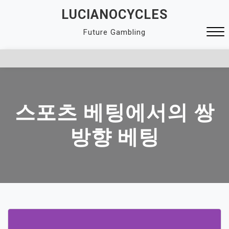
Skip
LUCIANOCYCLES
to
Future Gambling
content
Close
Menu
스포츠 베팅에서의 쌍
방향 베팅