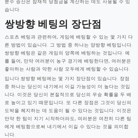
분수 승산은 잠재적 당첨금을 계산하는 데도 사용될 수 있
습니다.
쌍방향 베팅의 장단점
스포츠 베팅과 관련하여, 게임에 베팅할 수 있는 몇 가지 다
른 방법이 있습니다. 그 방법 중 하나는 양방향 베팅입니다.
쌍방향 베팅은 같은 게임의 양쪽에 베팅하는 것입니다. 예
를 들어, 만약 여러분이 농구 경기에 베팅한다면, 여러분은
좋아하는 사람과 약한 사람 모두에게 베팅할 수 있습니다.
입니다.쌍방향 베팅에는 몇 가지 장단점이 있습니다. 장점
중 하나는 당신이 내기에서 이길 가능성이 더 높다는 것입
니다. 이것은 당신이 본질적으로 당신의 우승 확률을 두 배
로 높이고 있기 때문입니다. 또 다른 장점은 그것이 당신의
도박을 헤지하는 데 도움이 될 수 있다는 것입니다. 이것은
만약 한 팀이 지기 시작하더라도, 여러분은 여전히 다른 팀
에게 베팅함으로써 내기에서 이길 수 있다는 것을 의미합
니다.