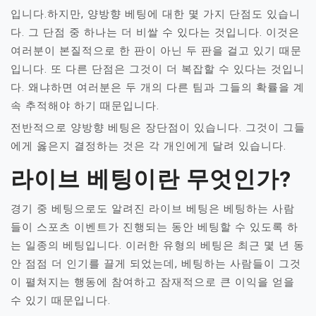
입니다.하지만, 양방향 베팅에 대한 몇 가지 단점도 있습니
다. 그 단점 중 하나는 더 비쌀 수 있다는 것입니다. 이것은
여러분이 본질적으로 한 판이 아닌 두 판을 걸고 있기 때문
입니다. 또 다른 단점은 그것이 더 복잡할 수 있다는 것입니
다. 왜냐하면 여러분은 두 개의 다른 팀과 그들의 확률을 계
속 추적해야 하기 때문입니다.
전반적으로 양방향 베팅은 장단점이 있습니다. 그것이 그들
에게 옳은지 결정하는 것은 각 개인에게 달려 있습니다.
라이브 베팅이란 무엇인가?
경기 중 베팅으로도 알려진 라이브 베팅은 베팅하는 사람
들이 스포츠 이벤트가 진행되는 동안 베팅할 수 있도록 하
는 일종의 베팅입니다. 이러한 유형의 베팅은 최근 몇 년 동
안 점점 더 인기를 끌게 되었는데, 베팅하는 사람들이 그것
이 펼쳐지는 행동에 참여하고 잠재적으로 큰 이익을 얻을
수 있기 때문입니다.